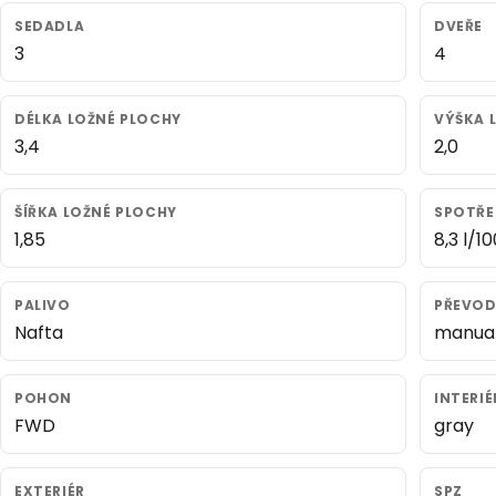
SEDADLA
DVEŘE
3
4
DÉLKA LOŽNÉ PLOCHY
VÝŠKA 
3,4
2,0
ŠÍŘKA LOŽNÉ PLOCHY
SPOTŘE
1,85
8,3 l/1
PALIVO
PŘEVO
Nafta
manua
POHON
INTERIÉ
FWD
gray
EXTERIÉR
SPZ