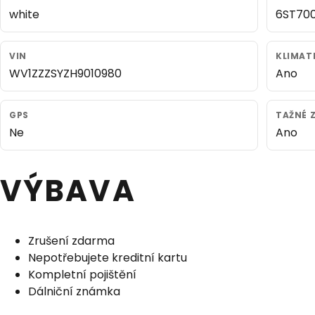
white
6ST70
VIN
KLIMAT
WV1ZZZSYZH9010980
Ano
GPS
TAŽNÉ Z
Ne
Ano
VÝBAVA
Zrušení zdarma
Nepotřebujete kreditní kartu
Kompletní pojištění
Dálniční známka