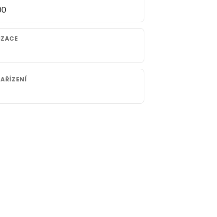
00
IZACE
AŘÍZENÍ