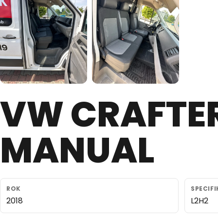
VW CRAFTER
MANUAL
ROK
SPECIF
2018
L2H2