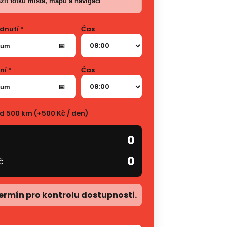
zit fotku místa, mapu a navigaci
dnutí *
Čas
tum
📅
í *
Čas
tum
📅
d 500 km (+500 Kč / den)
0
0
č
ermín pro kontrolu dostupnosti.