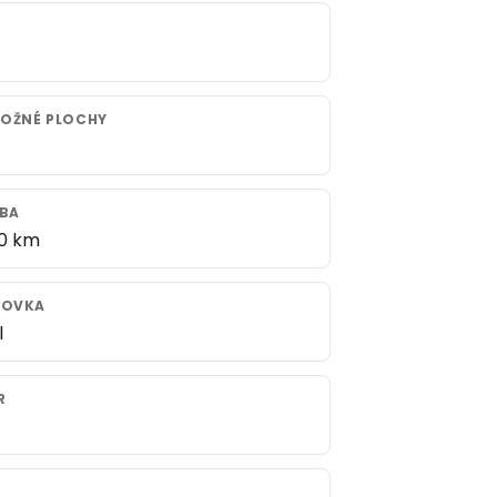
LOŽNÉ PLOCHY
BA
00 km
DOVKA
l
R