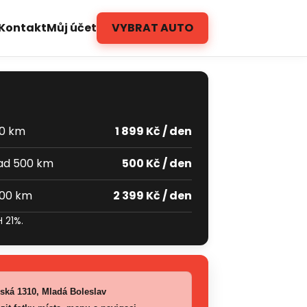
Kontakt
Můj účet
VYBRAT AUTO
00 km
1 899 Kč / den
ad 500 km
500 Kč / den
500 km
2 399 Kč / den
 21%.
ská 1310, Mladá Boleslav