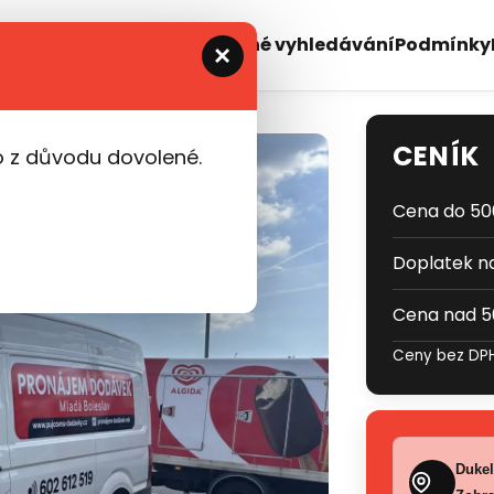
519
+420 731 480 054
Podrobné vyhledávání
Podmínky
×
CENÍK
 z důvodu dovolené.
Cena do 5
Doplatek n
Cena nad 
Ceny bez DPH
Dukel