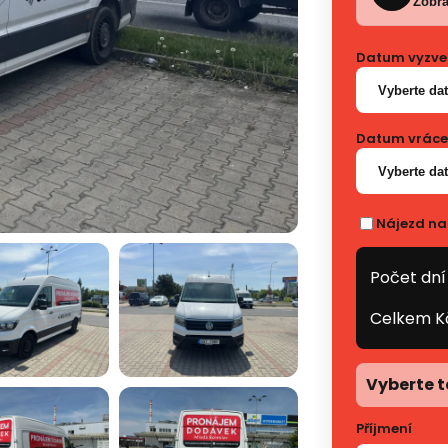
Zobra
Datum vyzve
Vyberte da
Datum vrácen
Vyberte da
Nájezd na
Počet dní
Celkem K
Vyberte t
Příjmení