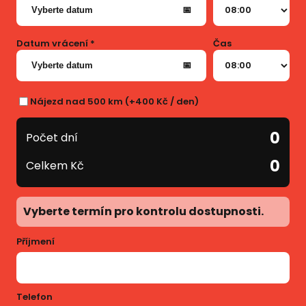
Vyberte datum
📅
Datum vrácení *
Čas
Vyberte datum
📅
Nájezd nad 500 km (+400 Kč / den)
0
Počet dní
0
Celkem Kč
Vyberte termín pro kontrolu dostupnosti.
Příjmení
Telefon