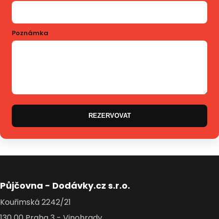
Poznámka
REZERVOVAT
Půjčovna - Dodávky.cz s.r.o.
Kouřimská 2242/21
130 00 Praha 3 - Vinohrady