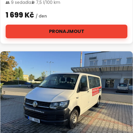
👥 9 sedadla
⛽ 7,5 l/100 km
1 699 Kč
/ den
PRONAJMOUT