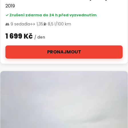
2019
✓ Zrušení zdarma do 24 h před vyzvednutím
👥 9 sedadla
↔ 1,35
⛽ 8,5 l/100 km
1 699 Kč
/ den
PRONAJMOUT