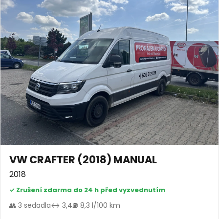
VW CRAFTER (2018) MANUAL
2018
✓ Zrušení zdarma do 24 h před vyzvednutím
👥 3 sedadla
↔ 3,4
⛽ 8,3 l/100 km