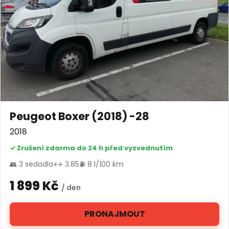
Peugeot Boxer (2018) -28
2018
✓ Zrušení zdarma do 24 h před vyzvednutím
👥 3 sedadla
↔ 3.85
⛽ 8 l/100 km
1 899 Kč
/ den
PRONAJMOUT