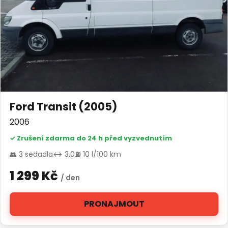
Ford Transit (2005)
2006
✓ Zrušení zdarma do 24 h před vyzvednutím
👥 3 sedadla
↔ 3.0
⛽ 10 l/100 km
1 299 Kč
/ den
PRONAJMOUT