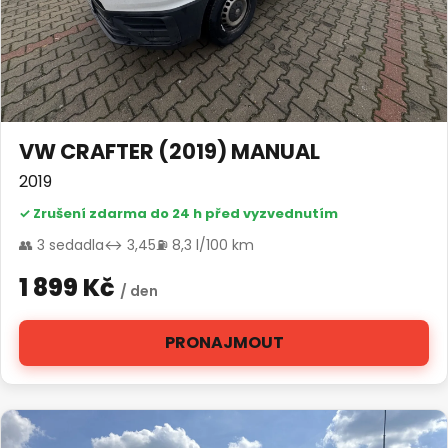
VW CRAFTER (2019) MANUAL
2019
✓ Zrušení zdarma do 24 h před vyzvednutím
👥 3 sedadla
↔ 3,45
⛽ 8,3 l/100 km
1 899 Kč
/ den
PRONAJMOUT