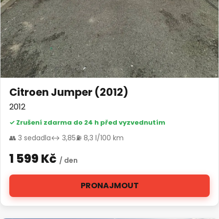
Citroen Jumper (2012)
2012
✓ Zrušení zdarma do 24 h před vyzvednutím
👥 3 sedadla
↔ 3,85
⛽ 8,3 l/100 km
1 599 Kč
/ den
PRONAJMOUT