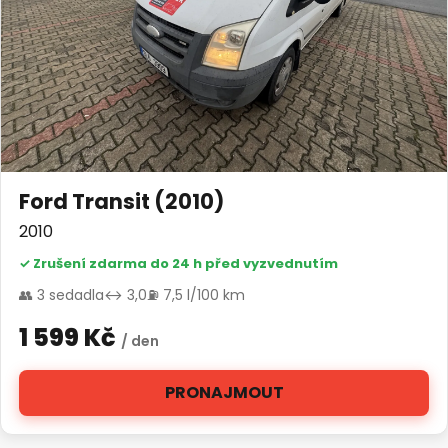
Ford Transit (2010)
2010
✓ Zrušení zdarma do 24 h před vyzvednutím
👥 3 sedadla
↔ 3,0
⛽ 7,5 l/100 km
1 599 Kč
/ den
PRONAJMOUT