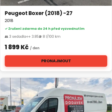
Peugeot Boxer (2018) -27
2018
✓ Zrušení zdarma do 24 h před vyzvednutím
👥 3 sedadla
↔ 3.85
⛽ 8 l/100 km
1 899 Kč
/ den
PRONAJMOUT