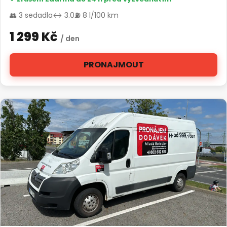
👥 3 sedadla
↔ 3.0
⛽ 8 l/100 km
1 299 Kč
/ den
PRONAJMOUT