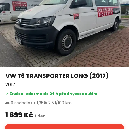
VW T6 TRANSPORTER LONG (2017)
2017
✓ Zrušení zdarma do 24 h před vyzvednutím
👥 9 sedadla
↔ 1,35
⛽ 7,5 l/100 km
1 699 Kč
/ den