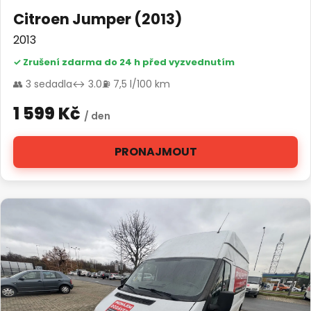
Citroen Jumper (2013)
2013
✓ Zrušení zdarma do 24 h před vyzvednutím
👥 3 sedadla
↔ 3.0
⛽ 7,5 l/100 km
1 599 Kč
/ den
PRONAJMOUT