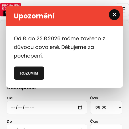
×
Upozornění
FILTRY
Od 8. do 22.8.2026 máme zavřeno z
Třída
důvodu dovolené. Děkujeme za
pochopení.
Místo vyzvednutí
ROZUMÍM
Dostupnost
Od
Čas
Do
Čas