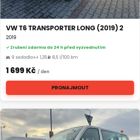
VW T6 TRANSPORTER LONG (2019) 2
2019
✓ Zrušení zdarma do 24 h před vyzvednutím
👥 9 sedadla
↔ 1,35
⛽ 8,5 l/100 km
1 699 Kč
/ den
PRONAJMOUT