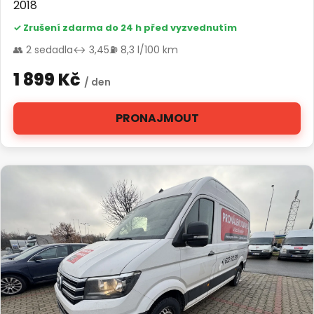
2018
✓ Zrušení zdarma do 24 h před vyzvednutím
👥 2 sedadla
↔ 3,45
⛽ 8,3 l/100 km
1 899 Kč
/ den
PRONAJMOUT